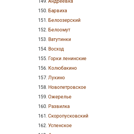
Андреевка
Барвиха
Белоозерский
Белоомут
Ватутинки
Восход
Горки ленинские
Колюбакино
Лукино
Новопетровское
Ожерелье
Развилка
Скоропусковский
Успенское