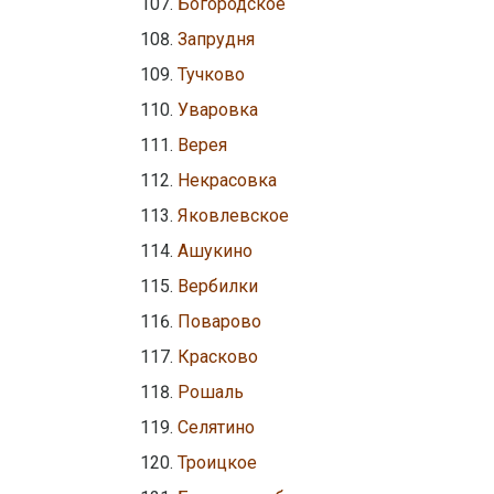
Богородское
Запрудня
Тучково
Уваровка
Верея
Некрасовка
Яковлевское
Ашукино
Вербилки
Поварово
Красково
Рошаль
Селятино
Троицкое