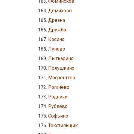
Фоминское
Демихово
Дрезна
Дружба
Косино
Лунево
Лыткарино
Полушкино
Мосрентген
Рогачёво
Родники
Рублёво
Софьино
Текстильщик