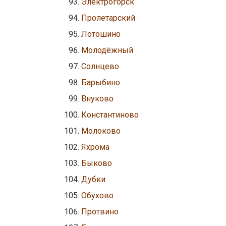
Электрогорск
Пролетарский
Лотошино
Молодёжный
Солнцево
Барыбино
Внуково
Константиново
Молоково
Яхрома
Быково
Дубки
Обухово
Протвино