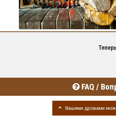
Тепер
FAQ / Воп
Вашими дровами можн