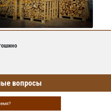
тошино
емые вопросы
ремя?